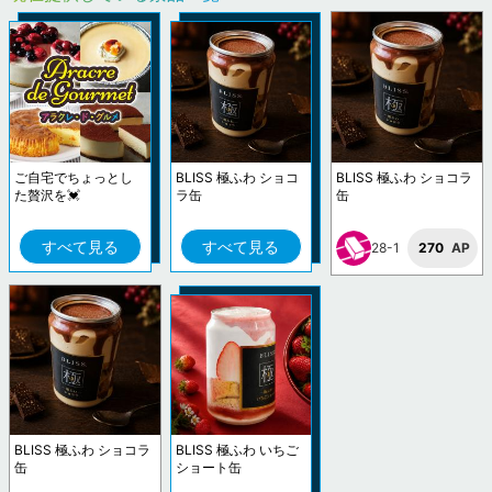
ご自宅でちょっとし
BLISS 極ふわ ショコ
BLISS 極ふわ ショコラ
た贅沢を💓
ラ缶
缶
すべて見る
すべて見る
28-1
270
AP
BLISS 極ふわ ショコラ
BLISS 極ふわ いちご
缶
ショート缶