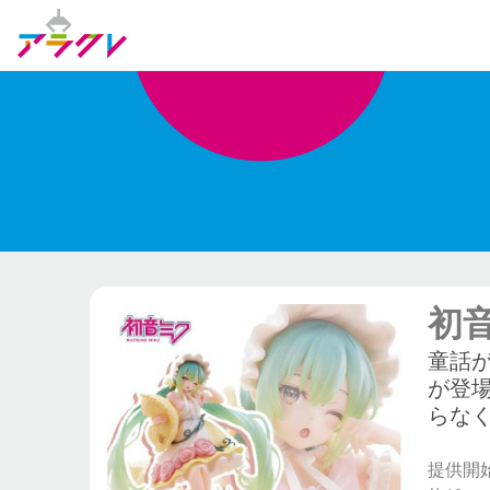
初音
童話が
が登
らな
提供開始日: