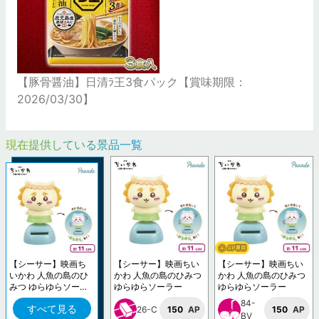
【豚骨醤油】日清ﾗ王3食パック【賞味期限：
2026/03/30】
現在提供している景品一覧
【シーサー】映画ち
【シーサー】映画ちい
【シーサー】映画ちい
いかわ 人魚の島のひ
かわ 人魚の島のひみつ
かわ 人魚の島のひみつ
みつ ゆらゆらソーラ
ゆらゆらソーラー
ゆらゆらソーラー
ー
84-
すべて見る
26-C
150
AP
150
AP
BV