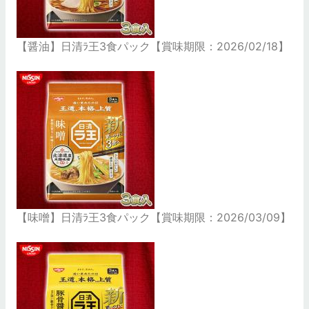
【醤油】日清ﾗ王3食パック【賞味期限：2026/02/18】
【味噌】日清ﾗ王3食パック【賞味期限：2026/03/09】