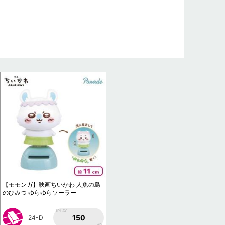
【モモンガ】映画ちいかわ 人魚の島
のひみつ ゆらゆらソーラー
1PLAY
150
24-D