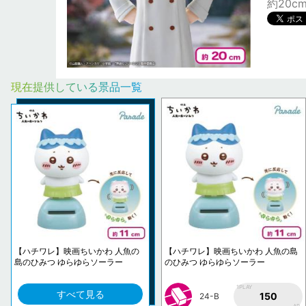
約20c
現在提供している景品一覧
【ハチワレ】映画ちいかわ 人魚の
【ハチワレ】映画ちいかわ 人魚の島
島のひみつ ゆらゆらソーラー
のひみつ ゆらゆらソーラー
1PLAY
すべて見る
150
24-B