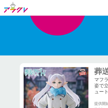
葬送
マフ
姿で
ュー
提供開始日: