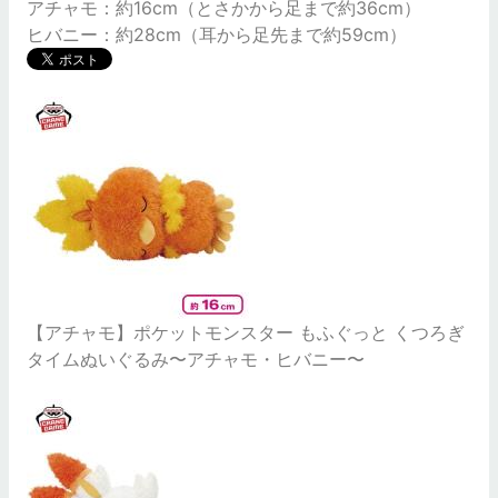
アチャモ：約16cm（とさかから足まで約36cm）
ヒバニー：約28cm（耳から足先まで約59cm）
【アチャモ】ポケットモンスター もふぐっと くつろぎ
タイムぬいぐるみ〜アチャモ・ヒバニー〜