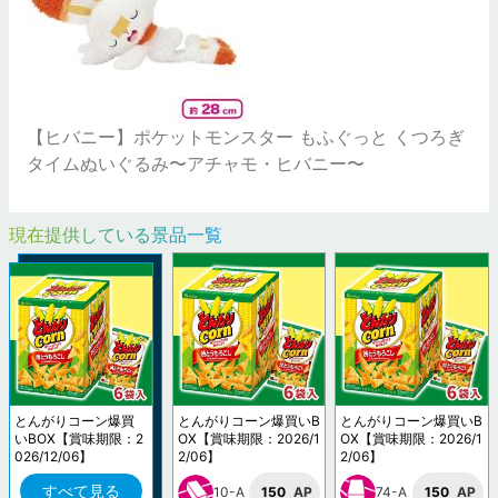
【ヒバニー】ポケットモンスター もふぐっと くつろぎ
タイムぬいぐるみ〜アチャモ・ヒバニー〜
現在提供している景品一覧
とんがりコーン爆買
とんがりコーン爆買いB
とんがりコーン爆買いB
いBOX【賞味期限：2
OX【賞味期限：2026/1
OX【賞味期限：2026/1
026/12/06】
2/06】
2/06】
すべて見る
10-A
150
AP
74-A
150
AP