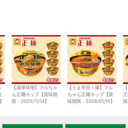
ル
【濃厚味噌】マルちゃ
【うま辛担々麺】マル
【
賞
ん正麺カップ【賞味期
ちゃん正麺カップ【賞
正
9】
限：2025/11/14】
味期限：2026/01/15】
限