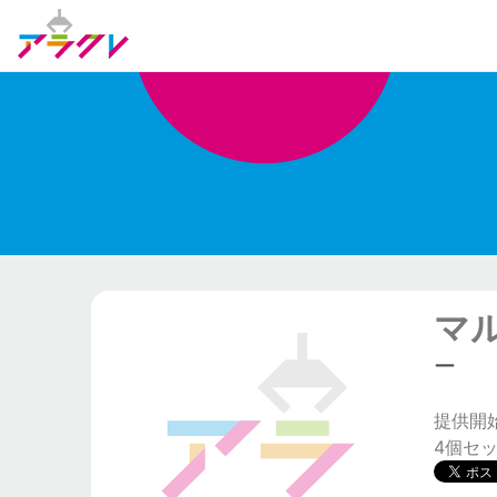
マ
ー
提供開始日
4個セ