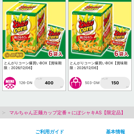
とんがりコーン爆買いBOX【賞味期
とんがりコーン爆買いBOX【賞味期
限：2026/12/06】
限：2026/12/06】
1PLAY
1PLAY
400
150
126-DN
503-DM
AP
AP
マルちゃん正麺カップ定番＋にぼシャキAS【限定品】
ご利用ガイド
基本情報