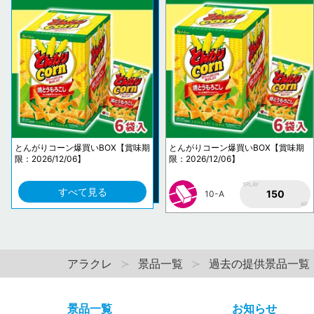
とんがりコーン爆買いBOX【賞味期
とんがりコーン爆買いBOX【賞味期
限：2026/12/06】
限：2026/12/06】
1PLAY
すべて見る
150
10-A
AP
アラクレ
景品一覧
過去の提供景品一覧
景品一覧
お知らせ