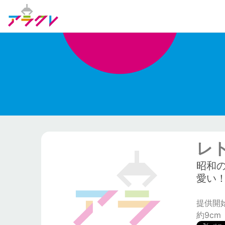
レ
昭和
愛い
提供開始日
約9cm