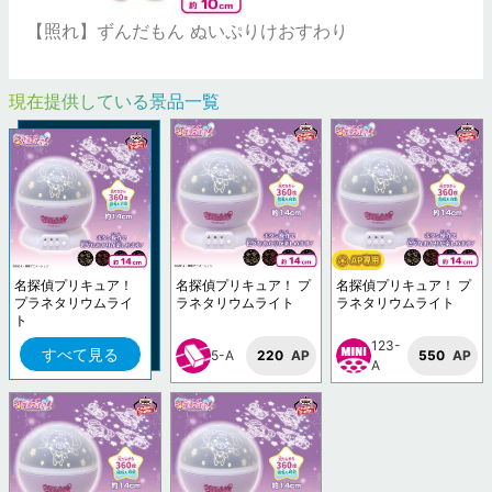
【照れ】ずんだもん ぬいぷりけおすわり
現在提供している景品一覧
名探偵プリキュア！
名探偵プリキュア！ プ
名探偵プリキュア！ プ
プラネタリウムライ
ラネタリウムライト
ラネタリウムライト
ト
123-
すべて見る
5-A
220
AP
550
AP
A