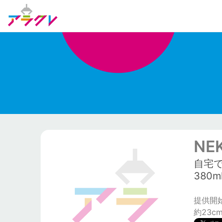
N
自宅
380m
提供開始日
約23c