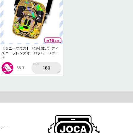
【ミニーマウス】〈当社限定〉ディ
ズニーフレンズオーロラＢＩＧポー
チ
1PLAY
180
55-T
AP
リシー