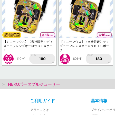
【ミニーマウス】〈当社限定〉ディ
【ミニーマウス】〈当社限定〉ディ
ズニーフレンズオーロラＢＩＧポー
ズニーフレンズオーロラＢＩＧポー
チ
チ
1PLAY
1PLAY
180
180
110-Y
601-T
AP
AP
NEKOポータブルジューサー
ご利用ガイド
基本情報
アラクレとは
プライバシーポ