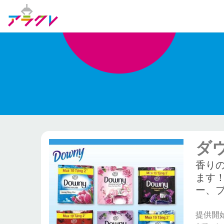
ダ
香り
ます
ー、
提供開始日: