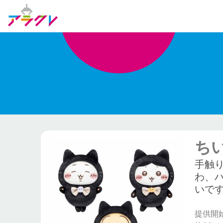
ち
手触
わ、
いです
提供開始日