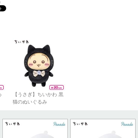
m
わ
【うさぎ】ちいかわ 黒
猫のぬいぐるみ