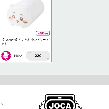
【ちいかわ】ちいかわ ランドリーネ
ット
1PLAY
220
148-A
AP
リシー