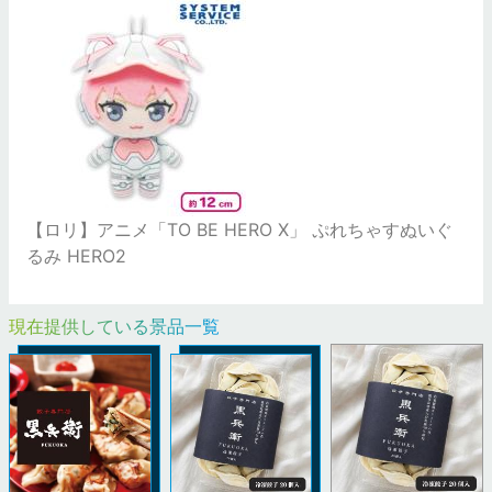
【ロリ】アニメ「TO BE HERO X」 ぷれちゃすぬいぐ
るみ HERO2
現在提供している景品一覧