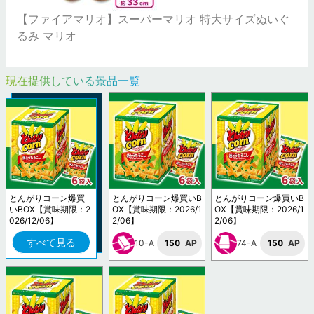
【ファイアマリオ】スーパーマリオ 特大サイズぬいぐ
るみ マリオ
現在提供している景品一覧
とんがりコーン爆買
とんがりコーン爆買いB
とんがりコーン爆買いB
いBOX【賞味期限：2
OX【賞味期限：2026/1
OX【賞味期限：2026/1
026/12/06】
2/06】
2/06】
すべて見る
10-A
150
AP
74-A
150
AP