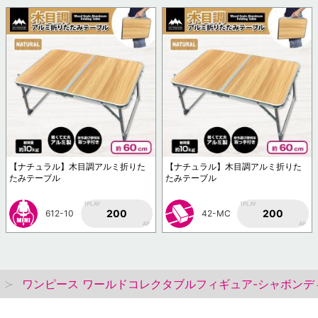
【ナチュラル】木目調アルミ折りた
【ナチュラル】木目調アルミ折りた
たみテーブル
たみテーブル
1PLAY
1PLAY
200
200
612-10
42-MC
AP
AP
ワンピース ワールドコレクタブルフィギュア-シャボンディ