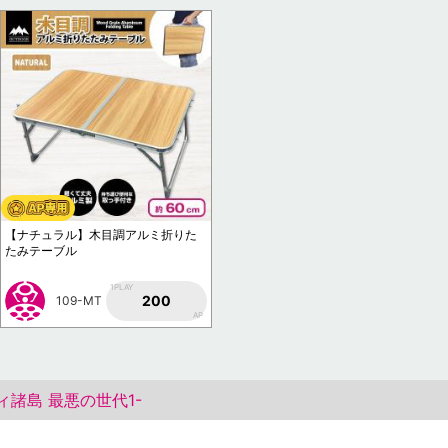
【ナチュラル】木目調アルミ折りた
たみテーブル
1PLAY
200
109-MT
AP
諸島 最悪の世代1-