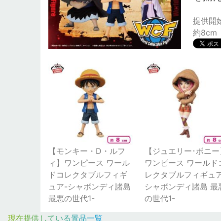
提供開始日
約8cm
【モンキー・D・ルフ
【ジュエリー･ボニー
ィ】ワンピース ワール
ワンピース ワールド
ドコレクタブルフィギ
レクタブルフィギュア
ュア-シャボンディ諸島
シャボンディ諸島 最
最悪の世代1-
の世代1-
現在提供している景品一覧