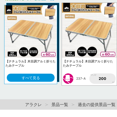
【ナチュラル】木目調アルミ折りた
【ナチュラル】木目調アルミ折りた
たみテーブル
たみテーブル
1PLAY
すべて見る
200
237-A
AP
アラクレ
景品一覧
過去の提供景品一覧