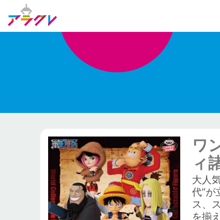
ワ
ィ諸
大人
代”
ス、
を揃