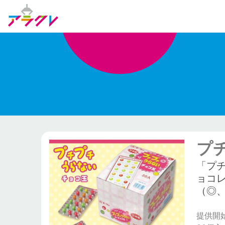
プチ
「プ
ョコ
（◎
提供開始日: