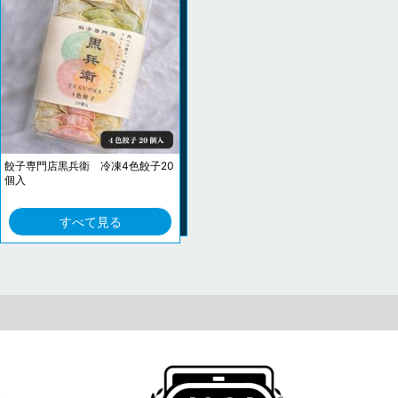
餃子専門店黒兵衛 冷凍4色餃子20
個入
すべて見る