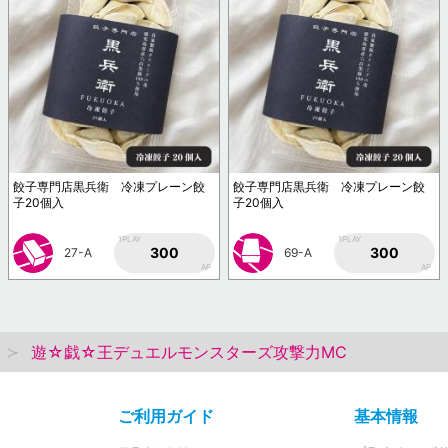
餃子専門店黒兵衛 冷凍プレーン餃
餃子専門店黒兵衛 冷凍プレーン餃
子20個入
子20個入
1PLAY
1PLAY
300
300
27-A
69-A
AP
AP
遊☆戯☆王デュエルモンスターズ攻撃力MC
ご利用ガイド
基本情報