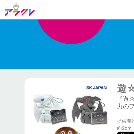
遊
『遊
力の
提供開始日
約9cm