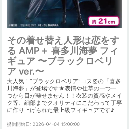
その着せ替え人形は恋をす
る AMP＋ 喜多川海夢 フィ
ギュア 〜ブラックロベリ
ア ver.〜
大人気！“ブラックロベリア”コス姿の「喜多
川海夢」が登場です★表情や仕草の一つ一
つから目が離せません！！衣装の質感やメイ
ク等、細部までクオリティにこだわって丁寧
に作り上げられた最上級フィギュアです♪
提供開始日: 2026-04-04 15:00:00