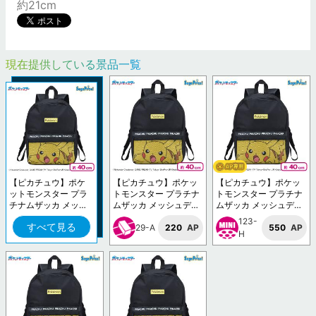
約21cm
現在提供している景品一覧
【ピカチュウ】ポケ
【ピカチュウ】ポケッ
【ピカチュウ】ポケッ
ットモンスター プラ
トモンスター プラチナ
トモンスター プラチナ
チナムザッカ メッシ
ムザッカ メッシュデザ
ムザッカ メッシュデザ
ュデザインリュックV
インリュックVol.1.5
インリュックVol.1.5
123-
すべて見る
ol.1.5
29-A
220
AP
550
AP
H