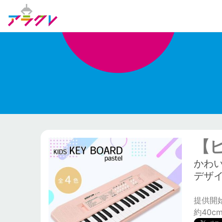
【ピ
かわ
デザイ
提供開始日
約40c