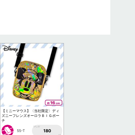
【ミニーマウス】〈当社限定〉ディ
ズニーフレンズオーロラＢＩＧポー
チ
1PLAY
180
55-T