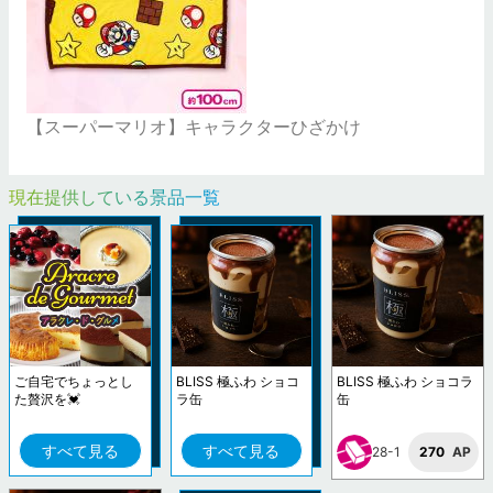
【スーパーマリオ】キャラクターひざかけ
現在提供している景品一覧
ご自宅でちょっとし
BLISS 極ふわ ショコ
BLISS 極ふわ ショコラ
た贅沢を💓
ラ缶
缶
すべて見る
すべて見る
28-1
270
AP