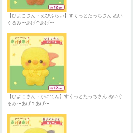
【ひよこさん・えびふらい】すくっとたっちさん ぬい
ぐるみ〜あげ↑あげ〜
【ひよこさん・かにてん】すくっとたっちさん ぬいぐ
るみ〜あげ↑あげ〜