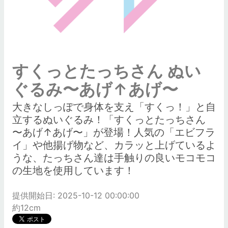
すくっとたっちさん ぬい
ぐるみ〜あげ↑あげ〜
大きなしっぽで身体を支え「すくっ！」と自
立するぬいぐるみ！「すくっとたっちさん
〜あげ↑あげ〜」が登場！人気の「エビフラ
イ」や他揚げ物など、カラッと上げているよ
うな、たっちさん達は手触りの良いモコモコ
の生地を使用しています！
提供開始日: 2025-10-12 00:00:00
約12cm