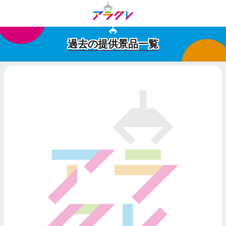
過去の提供景品一覧