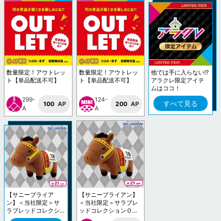
数量限定！アウトレッ
数量限定！アウトレッ
他では手に入らない!?
ト【単品配送不可】
ト【単品配送不可】
アラクレ限定アイテ
ムはココ！
299-
124-
すべて見る
100
AP
200
AP
A
A
【サニーブライア
【サニーブライアン】
ン】＜当社限定＞サ
＜当社限定＞サラブレ
ラブレッドコレクシ
ッドコレクションＯＫ
ョンＯＫぬいぐるみ1
ぬいぐるみ10