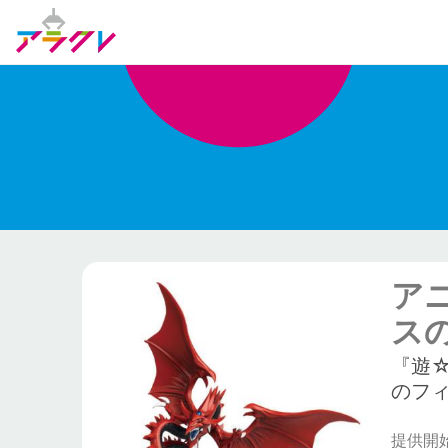
アニ
ス
『遊
のフ
提供開始日