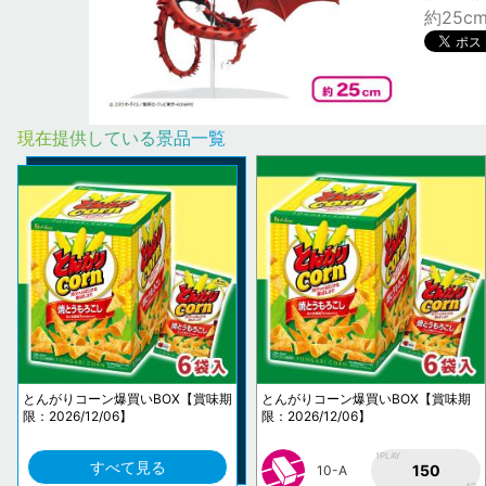
約25c
現在提供している景品一覧
とんがりコーン爆買いBOX【賞味期
とんがりコーン爆買いBOX【賞味期
限：2026/12/06】
限：2026/12/06】
1PLAY
すべて見る
150
10-A