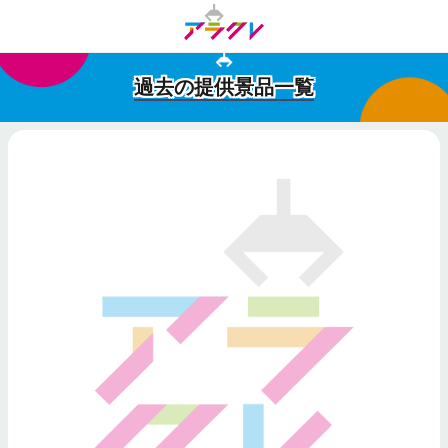
過去の提供景品一覧