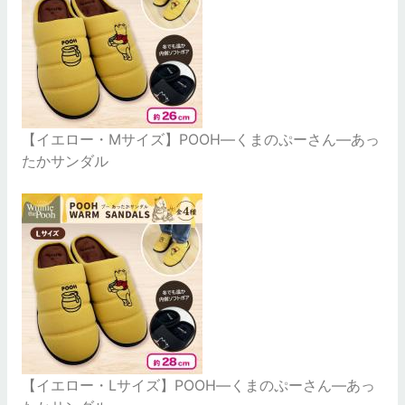
【イエロー・Mサイズ】POOH―くまのぷーさん―あっ
たかサンダル
【イエロー・Lサイズ】POOH―くまのぷーさん―あっ