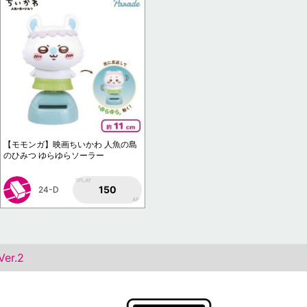
【モモンガ】映画ちいかわ 人魚の島
のひみつ ゆらゆらソーラー
1PLAY
150
24-D
AP
r.2