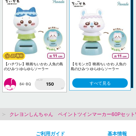
【ハチワレ】映画ちいかわ 人魚の島
【モモンガ】映画ちいかわ 人魚の
のひみつ ゆらゆらソーラー
島のひみつ ゆらゆらソーラー
1PLAY
すべて見る
150
84-BQ
AP
クレヨンしんちゃん ペイントツインマーカー60PセットVe
ご利用ガイド
基本情報