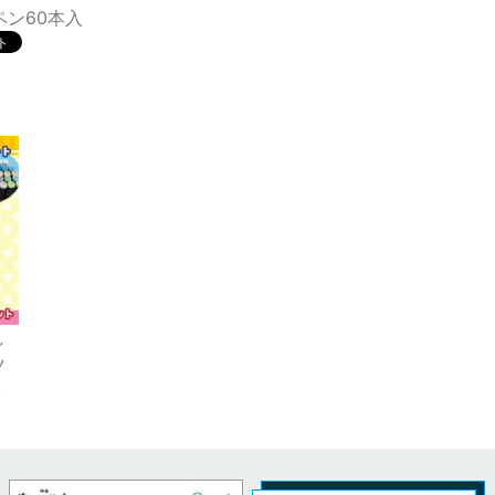
ペン60本入
し
ツ
ッ