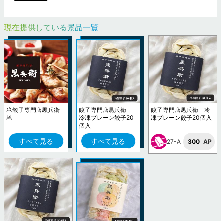
現在提供している景品一覧
🥟餃子専門店黒兵衛
餃子専門店黒兵衛
餃子専門店黒兵衛 冷
🥟
冷凍プレーン餃子20
凍プレーン餃子20個入
個入
すべて見る
すべて見る
27-A
300
AP