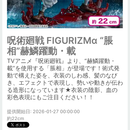
呪術廻戦 FIGURIZMα “脹
相”赫鱗躍動・載
TVアニメ『呪術廻戦』より、“赫鱗躍動・
載”を使用する「脹相」が登場です！術式発
動で構えた姿を、衣装のしわ感、髪のなび
き、エフェクトで表現し、勢いや動きが伝わ
る造形になっています★衣装の陰影、血の
彩色表現にもご注目ください！！
提供開始日: 2026-01-27 00:00:00
約22cm