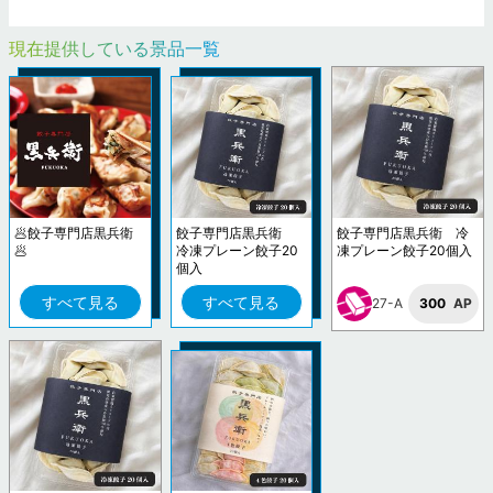
現在提供している景品一覧
🥟餃子専門店黒兵衛
餃子専門店黒兵衛
餃子専門店黒兵衛 冷
🥟
冷凍プレーン餃子20
凍プレーン餃子20個入
個入
すべて見る
すべて見る
27-A
300
AP