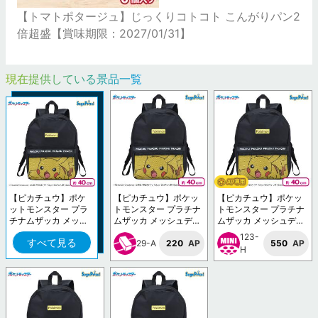
【トマトポタージュ】じっくりコトコト こんがりパン2
倍超盛【賞味期限：2027/01/31】
現在提供している景品一覧
【ピカチュウ】ポケ
【ピカチュウ】ポケッ
【ピカチュウ】ポケッ
ットモンスター プラ
トモンスター プラチナ
トモンスター プラチナ
チナムザッカ メッシ
ムザッカ メッシュデザ
ムザッカ メッシュデザ
ュデザインリュックV
インリュックVol.1.5
インリュックVol.1.5
123-
すべて見る
ol.1.5
29-A
220
AP
550
AP
H