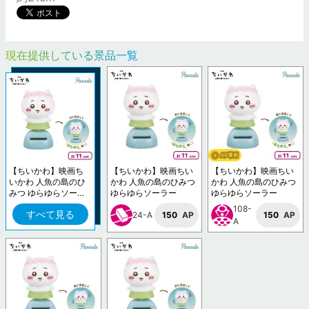
現在提供している景品一覧
【ちいかわ】映画ち
【ちいかわ】映画ちい
【ちいかわ】映画ちい
いかわ 人魚の島のひ
かわ 人魚の島のひみつ
かわ 人魚の島のひみつ
みつ ゆらゆらソーラ
ゆらゆらソーラー
ゆらゆらソーラー
ー
108-
すべて見る
24-A
150
AP
150
AP
A