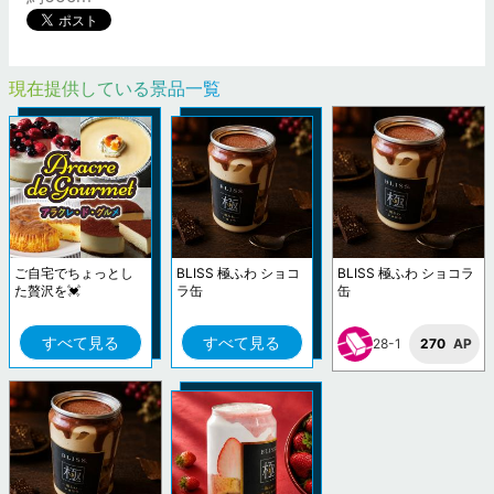
現在提供している景品一覧
ご自宅でちょっとし
BLISS 極ふわ ショコ
BLISS 極ふわ ショコラ
た贅沢を💓
ラ缶
缶
すべて見る
すべて見る
28-1
270
AP