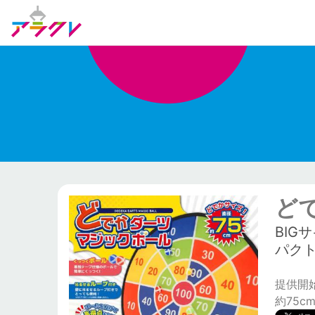
ど
BI
パクト
提供開始日
約75c