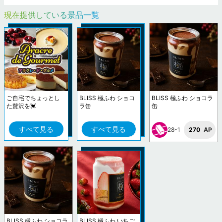
現在提供している景品一覧
ご自宅でちょっとし
BLISS 極ふわ ショコ
BLISS 極ふわ ショコラ
た贅沢を💓
ラ缶
缶
すべて見る
すべて見る
28-1
270
AP
BLISS 極ふわ ショコラ
BLISS 極ふわ いちご