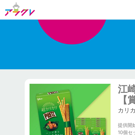
江
【賞
カリ
提供開始日
10個セ