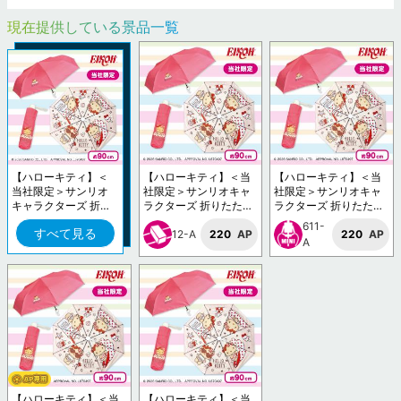
現在提供している景品一覧
【ハローキティ】＜
【ハローキティ】＜当
【ハローキティ】＜当
当社限定＞サンリオ
社限定＞サンリオキャ
社限定＞サンリオキャ
キャラクターズ 折り
ラクターズ 折りたたみ
ラクターズ 折りたたみ
たたみ傘
傘
傘
611-
すべて見る
12-A
220
AP
220
AP
A
【ハローキティ】＜当
【ハローキティ】＜当