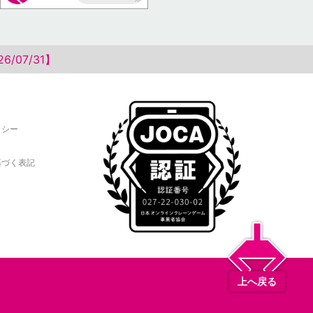
AP
07/31】
リシー
基づく表記
上へ戻る