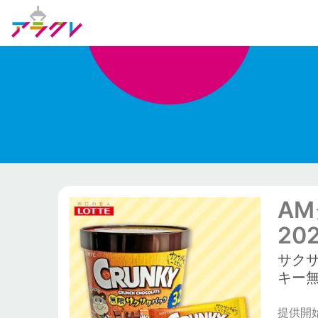
A
20
サク
キー
提供開始日