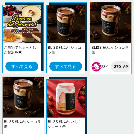
ご自宅でちょっとし
BLISS 極ふわ ショコ
BLISS 極ふわ ショコラ
た贅沢を💓
ラ缶
缶
すべて見る
すべて見る
28-1
270
AP
BLISS 極ふわ ショコラ
BLISS 極ふわ いちご
缶
ショート缶