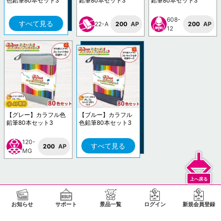
色鉛筆80本セット3
鉛筆80本セット3
鉛筆80本セット3
608-
すべて見る
22-A
200
AP
200
AP
12
【グレー】カラフル色
【ブルー】カラフル
鉛筆80本セット3
色鉛筆80本セット3
120-
すべて見る
200
AP
MG
お知らせ
サポート
景品一覧
ログイン
新規会員登録