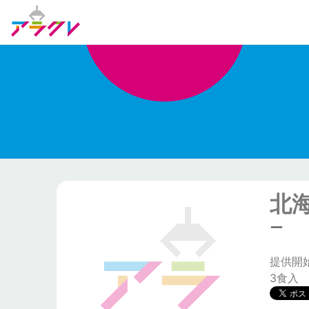
北
ー
提供開始日
3食入