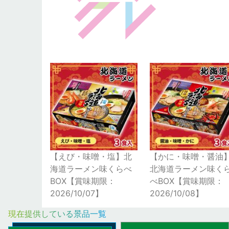
【えび・味噌・塩】北
【かに・味噌・醤油
海道ラーメン味くらべ
北海道ラーメン味く
BOX【賞味期限：
べBOX【賞味期限：
2026/10/07】
2026/10/08】
現在提供している景品一覧