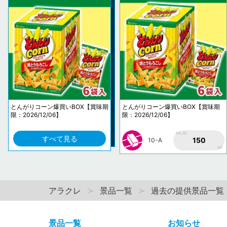
とんがりコーン爆買いBOX【賞味期
とんがりコーン爆買いBOX【賞味期
限：2026/12/06】
限：2026/12/06】
1PLAY
すべて見る
150
10-A
AP
アラクレ
景品一覧
過去の提供景品一覧
景品一覧
お知らせ