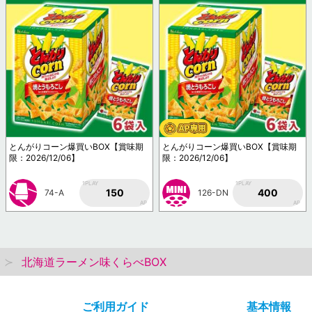
とんがりコーン爆買いBOX【賞味期
とんがりコーン爆買いBOX【賞味期
限：2026/12/06】
限：2026/12/06】
1PLAY
1PLAY
150
400
74-A
126-DN
AP
AP
北海道ラーメン味くらべBOX
ご利用ガイド
基本情報