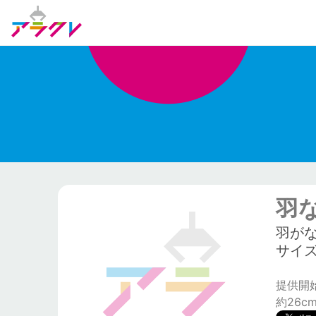
羽
羽が
サイズ:
提供開始日:
約26c