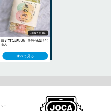
餃子専門店黒兵衛 冷凍4色餃子20
個入
すべて見る
リシー