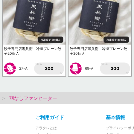
餃子専門店黒兵衛 冷凍プレーン餃
餃子専門店黒兵衛 冷凍プレーン餃
子20個入
子20個入
1PLAY
1PLAY
300
300
27-A
69-A
AP
AP
羽なしファンヒーター
ご利用ガイド
基本情報
アラクレとは
プライバシーポ