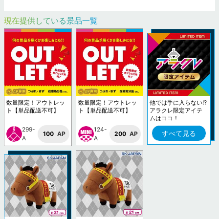
現在提供している景品一覧
数量限定！アウトレッ
数量限定！アウトレッ
他では手に入らない!?
ト【単品配送不可】
ト【単品配送不可】
アラクレ限定アイテ
ムはココ！
299-
124-
すべて見る
100
AP
200
AP
A
A