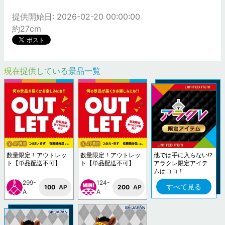
提供開始日: 2026-02-20 00:00:00
約27cm
現在提供している景品一覧
数量限定！アウトレッ
数量限定！アウトレッ
他では手に入らない!?
ト【単品配送不可】
ト【単品配送不可】
アラクレ限定アイテ
ムはココ！
299-
124-
すべて見る
100
AP
200
AP
A
A