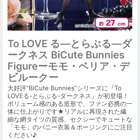
To LOVE る―とらぶる―ダ
ークネス BiCute Bunnies
Figureーモモ・ベリア・デ
ビルークー
大好評“BiCute Bunnies”シリーズに『To
LOVEる-とらぶる-ダークネス』が初登場！
ボリューム感のある造形で、ファン必携の一
体に仕上がりです★リアルに再現された繊
細な網タイツの質感、セクシーでキュートな
「モモ」のバニー衣装＆ポージングにご注目
ください♪