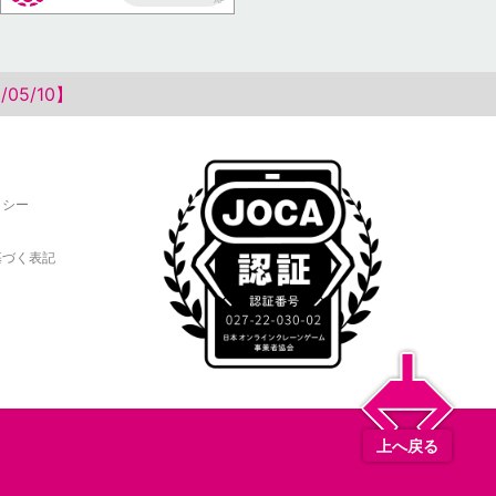
AP
05/10】
リシー
基づく表記
上へ戻る