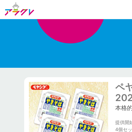
ペ
20
本格
提供開始日
4個セ