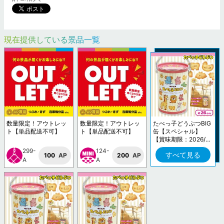
現在提供している景品一覧
数量限定！アウトレッ
数量限定！アウトレッ
たべっ子どうぶつBIG
ト【単品配送不可】
ト【単品配送不可】
缶【スペシャル】
【賞味期限：2026/1
2/23】
299-
124-
すべて見る
100
AP
200
AP
A
A