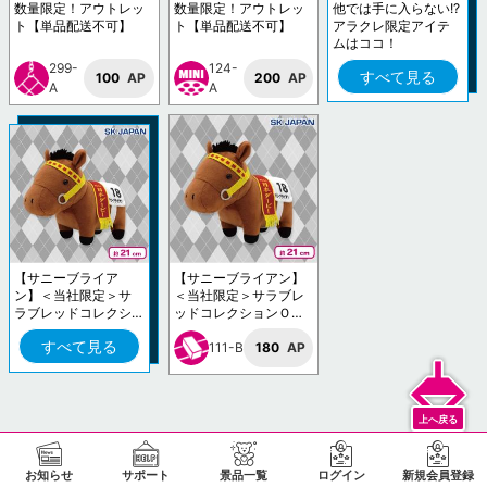
数量限定！アウトレッ
数量限定！アウトレッ
他では手に入らない!?
ト【単品配送不可】
ト【単品配送不可】
アラクレ限定アイテ
ムはココ！
299-
124-
すべて見る
100
AP
200
AP
A
A
【サニーブライア
【サニーブライアン】
ン】＜当社限定＞サ
＜当社限定＞サラブレ
ラブレッドコレクシ
ッドコレクションＯＫ
ョンＯＫぬいぐるみ1
ぬいぐるみ10
すべて見る
0
111-B
180
AP
お知らせ
サポート
景品一覧
ログイン
新規会員登録