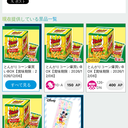
現在提供している景品一覧
とんがりコーン爆買
とんがりコーン爆買いB
とんがりコーン爆買いB
いBOX【賞味期限：2
OX【賞味期限：2026/1
OX【賞味期限：2026/1
026/12/06】
2/06】
2/06】
126-
すべて見る
10-A
150
AP
400
AP
DN