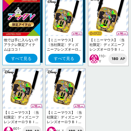
他では手に入らない!?
【ミニーマウス】
【ミニーマウス】〈当
アラクレ限定アイテ
〈当社限定〉ディズ
社限定〉ディズニーフ
ムはココ！
ニーフレンズオーロ
レンズオーロラＢＩＧ
ラＢＩＧポーチ
ポーチ
110-
すべて見る
すべて見る
180
AP
Y
【ミニーマウス】〈当
【ミニーマウス】〈当
社限定〉ディズニーフ
社限定〉ディズニーフ
レンズオーロラＢＩＧ
レンズオーロラＢＩＧ
ポーチ
ポーチ
601-