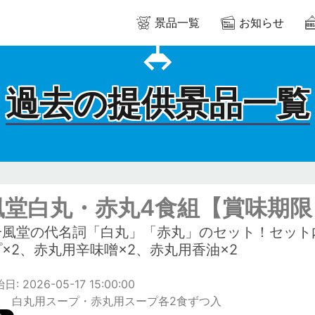
景品一覧
お知らせ
過去の提供景品一覧
堂白丸・赤丸4食組【賞味期限：2
一風堂の代名詞「白丸」「赤丸」のセット！セット内
×2、赤丸用辛味噌×2、赤丸用香油×2
: 2026-05-17 15:00:00
入 白丸用スープ・赤丸用スープ各2食ずつ入