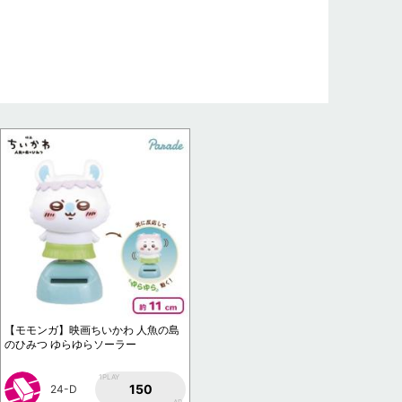
【モモンガ】映画ちいかわ 人魚の島
のひみつ ゆらゆらソーラー
1PLAY
150
24-D