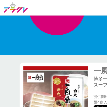
一風
博多
スープ
提供開始日
麺4食