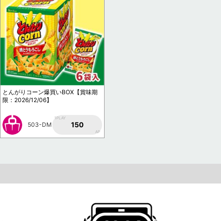
とんがりコーン爆買いBOX【賞味期
限：2026/12/06】
1PLAY
150
503-DM
AP