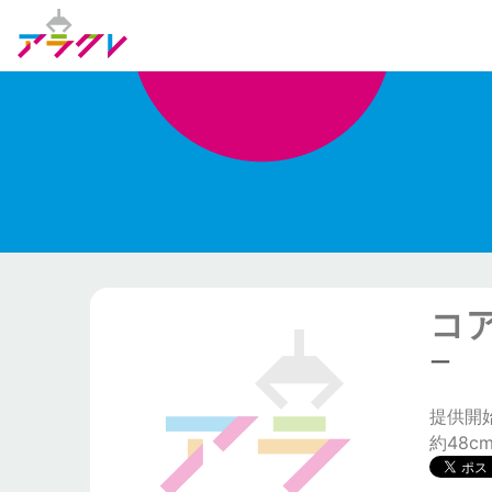
コ
ー
提供開始日
約48c