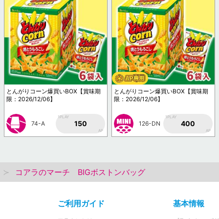
とんがりコーン爆買いBOX【賞味期
とんがりコーン爆買いBOX【賞味期
限：2026/12/06】
限：2026/12/06】
1PLAY
1PLAY
150
400
74-A
126-DN
AP
AP
コアラのマーチ BIGボストンバッグ
ご利用ガイド
基本情報