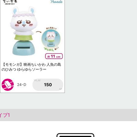
【モモンガ】映画ちいかわ 人魚の島
のひみつ ゆらゆらソーラー
1PLAY
150
24-D
AP
イプ1