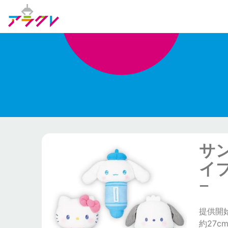
サ
イプ
ー
提供開始日
約27c