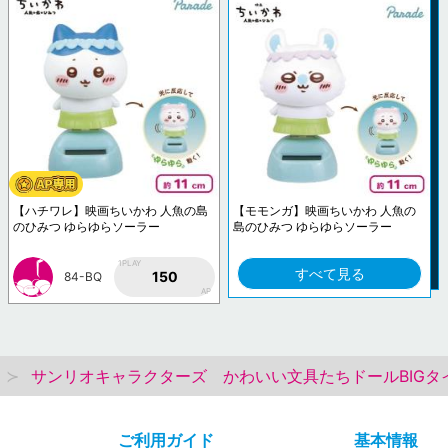
【ハチワレ】映画ちいかわ 人魚の島
【モモンガ】映画ちいかわ 人魚の
のひみつ ゆらゆらソーラー
島のひみつ ゆらゆらソーラー
1PLAY
すべて見る
150
84-BQ
AP
サンリオキャラクターズ かわいい文具たちドールBIGタ
ご利用ガイド
基本情報