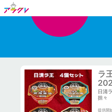
ラ
20
日清
担々
提供開始日