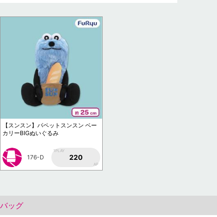
【スンスン】パペットスンスン ベー
カリーBIGぬいぐるみ
1PLAY
220
176-D
AP
ートバッグ