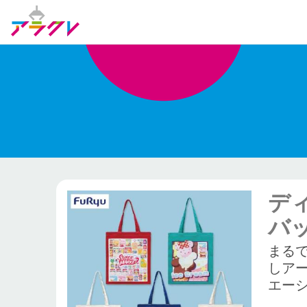
ディ
バ
まる
しアー
エー